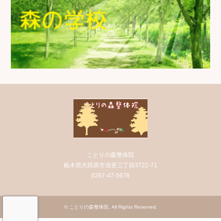
ことりの森整体院
栃木県大田原市浅香三丁目3722-71
0287-47-5678
©
ことりの森整体院
. All Rights Reserved.