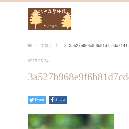
ブログ
3a527b968e9f6b81d7cdda3141
2015.05.24
3a527b968e9f6b81d7cd
Tweet
Share