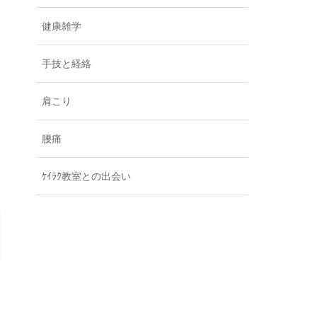
健康雑学
手技と経絡
肩こり
腰痛
ｹｲﾗｸ教室との出会い