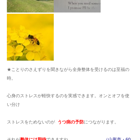
★ことりのさえずりを聞きながら全身整体を受けるのは至福の
時。
心身のストレスが軽快するのを実感できます。オンとオフを使
い分け
ストレスをためないのが
うつ病の予防
につながります。
それが
整体には期待
できますね。
（山形市・60