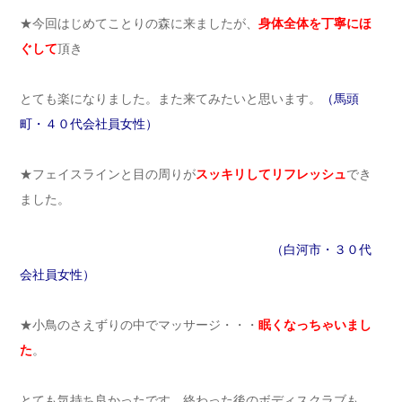
★今回はじめてことりの森に来ましたが、
身体全体を丁寧にほ
ぐして
頂き
とても楽になりました。また来てみたいと思います。
（馬頭
町・４０代会社員女性）
★フェイスラインと目の周りが
スッキリしてリフレッシュ
でき
ました。
（白河市・３０代
会社員女性）
★小鳥のさえずりの中でマッサージ・・・
眠くなっちゃいまし
た
。
とても気持ち良かったです。終わった後のボディスクラブも