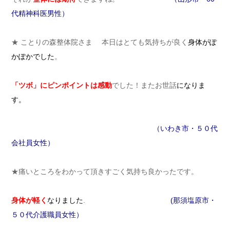
代精神科医男性）
★ ことりの森整体院さま 本日はとても気持ちが良く
身体がぽ
かぽか
でした
。
「ツボ」にピンポイントは感動
でした！またお世話
になりま
す。
（いわき市・５０代
会社員女性）
★痛いところをわかって頂きすごく気持ち良かったです。
身体が軽く
なりました
.
(那須塩原市・
５０代介護職員女性）