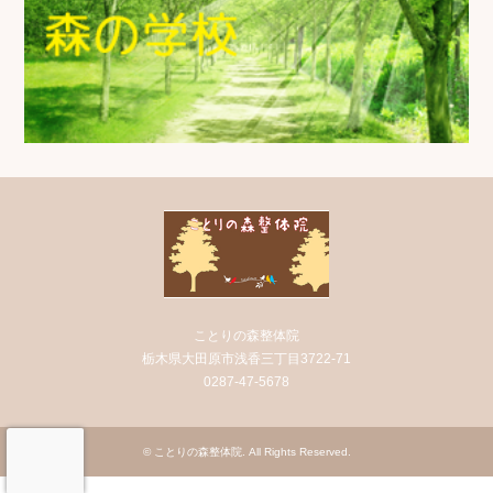
ことりの森整体院
栃木県大田原市浅香三丁目3722-71
0287-47-5678
©
ことりの森整体院
. All Rights Reserved.