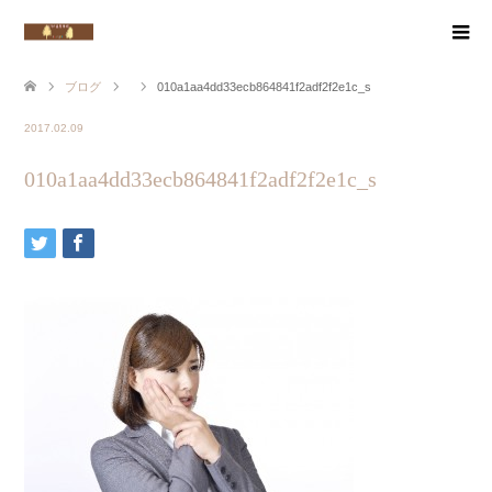
ブログ
010a1aa4dd33ecb864841f2adf2f2e1c_s
2017.02.09
010a1aa4dd33ecb864841f2adf2f2e1c_s