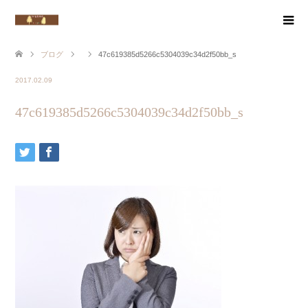
ブログ
47c619385d5266c5304039c34d2f50bb_s
2017.02.09
47c619385d5266c5304039c34d2f50bb_s