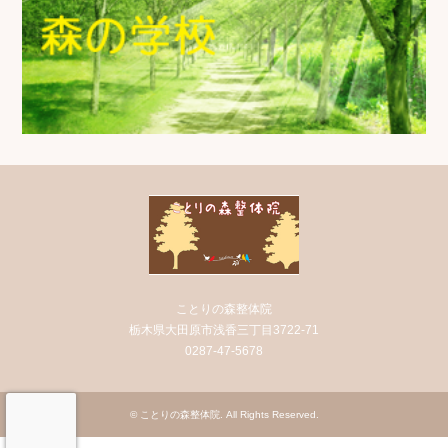
ことりの森整体院
栃木県大田原市浅香三丁目3722-71
0287-47-5678
©
ことりの森整体院
. All Rights Reserved.