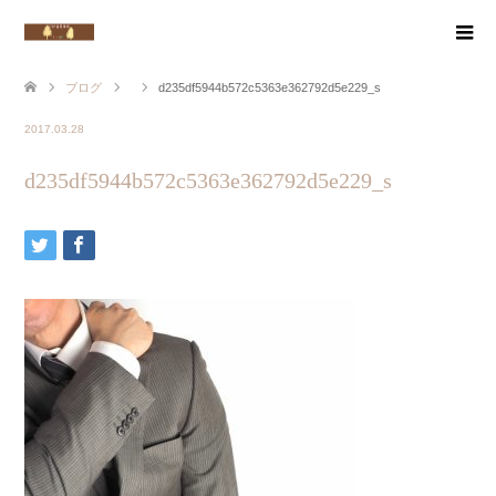
ブログ
d235df5944b572c5363e362792d5e229_s
2017.03.28
d235df5944b572c5363e362792d5e229_s