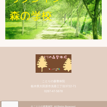
ことりの森整体院
栃木県大田原市浅香三丁目3722-71
0287-47-5678
©
ことりの森整体院
. All Rights Reserved.