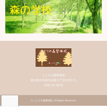
ことりの森整体院
栃木県大田原市浅香三丁目3722-71
0287-47-5678
©
ことりの森整体院
. All Rights Reserved.