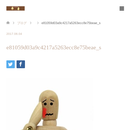
ブログ
e81059d03a9c4217a5263ecc8e75beae_s
2017.06.04
e81059d03a9c4217a5263ecc8e75beae_s