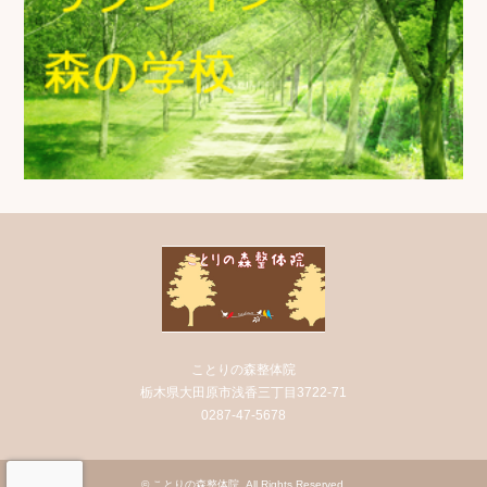
ことりの森整体院
栃木県大田原市浅香三丁目3722-71
0287-47-5678
©
ことりの森整体院
. All Rights Reserved.