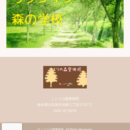
ことりの森整体院
栃木県大田原市浅香三丁目3722-71
0287-47-5678
©
ことりの森整体院
. All Rights Reserved.