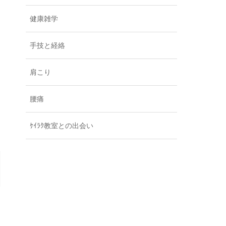
健康雑学
手技と経絡
肩こり
腰痛
ｹｲﾗｸ教室との出会い