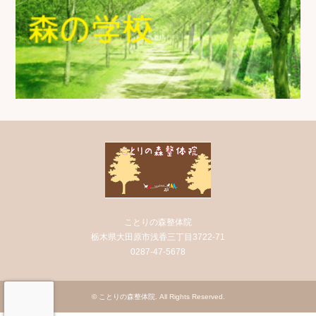
ことりの森整体院
栃木県大田原市浅香三丁目3722-71
0287-47-5678
©
ことりの森整体院
. All Rights Reserved.