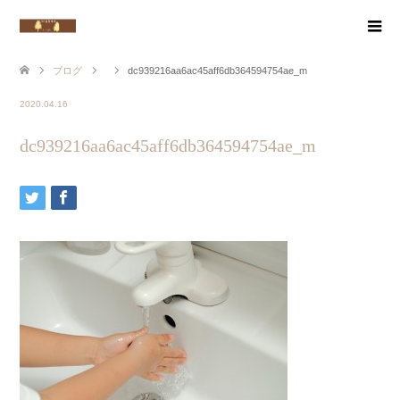
ブログ
dc939216aa6ac45aff6db364594754ae_m
2020.04.16
dc939216aa6ac45aff6db364594754ae_m