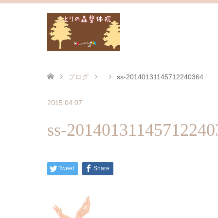
ブログ
ss-20140131145712240364
2015.04.07
ss-20140131145712240
Tweet
Share