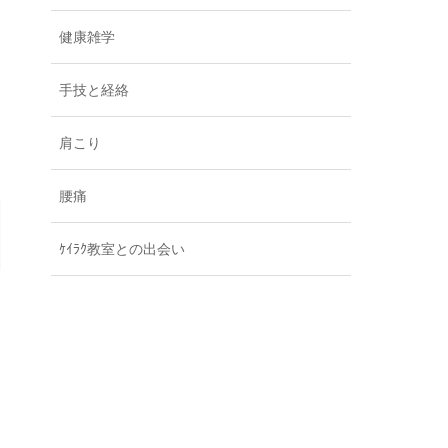
健康雑学
手技と経絡
肩こり
腰痛
ｹｲﾗｸ教室との出会い