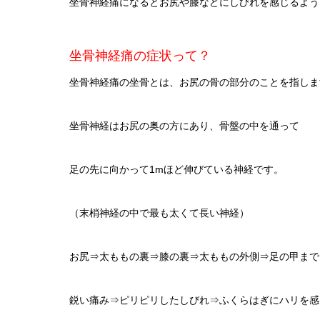
坐骨神経痛になるとお尻や膝などにしびれを感じるよう
坐骨神経痛の症状って？
坐骨神経痛の坐骨とは、お尻の骨の部分のことを指しま
坐骨神経はお尻の奥の方にあり、骨盤の中を通って
足の先に向かって1mほど伸びている神経です。
（末梢神経の中で最も太くて長い神経）
お尻⇒太ももの裏⇒膝の裏⇒太ももの外側⇒足の甲まで
鋭い痛み⇒ピリピリしたしびれ⇒ふくらはぎにハリを感