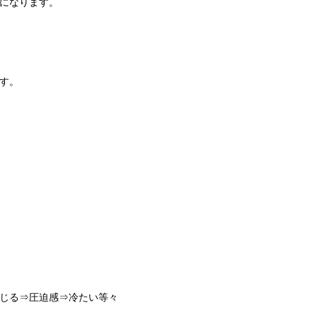
になります。
す。
じる⇒圧迫感⇒冷たい等々