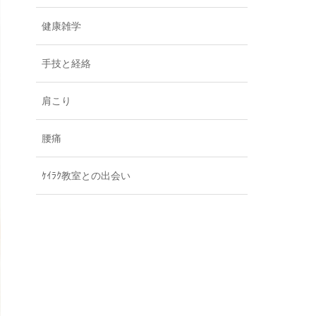
健康雑学
手技と経絡
肩こり
腰痛
ｹｲﾗｸ教室との出会い